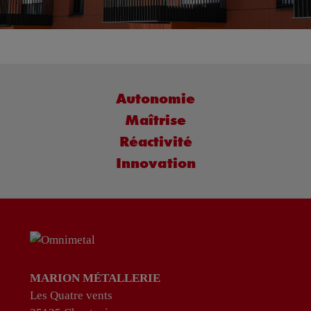
Autonomie
Maîtrise
Réactivité
Innovation
MARION MÉTALLERIE
Les Quatre vents