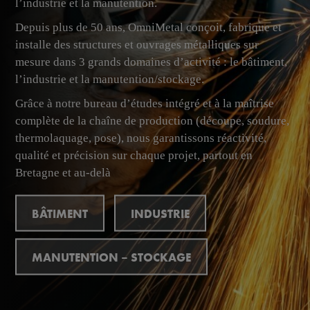
l’industrie et la manutention.
Depuis plus de 50 ans, OmniMetal conçoit, fabrique et
installe des structures et ouvrages métalliques sur
mesure dans 3 grands domaines d’activité : le bâtiment,
l’industrie et la manutention/stockage.
Grâce à notre bureau d’études intégré et à la maîtrise
complète de la chaîne de production (découpe, soudure,
thermolaquage, pose), nous garantissons réactivité,
qualité et précision sur chaque projet, partout en
Bretagne et au-delà
BÂTIMENT
INDUSTRIE
MANUTENTION – STOCKAGE