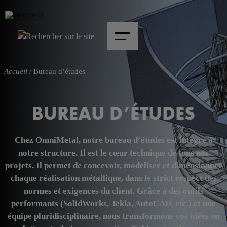
Accueil
/
Bureau d’études
BUREAU D’ÉTUDES
Chez OmniMetal, notre bureau d’études est intégré à
notre structure. Il est le cœur technique de tous nos
projets. Il permet de concevoir, modéliser et dimensionner
chaque réalisation métallique, dans le strict respect des
normes et exigences du client. Grâce à des outils
performants (SolidWorks, Tekla, AutoCAD, etc.) et une
équipe pluridisciplinaire, nous transformons vos idées en