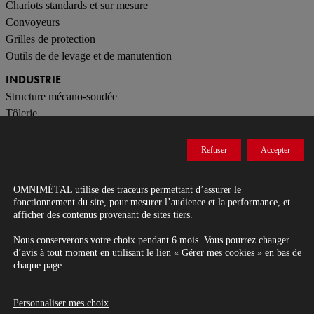
Chariots standards et sur mesure
Convoyeurs
Grilles de protection
Outils de de levage et de manutention
INDUSTRIE
Structure mécano-soudée
Tôlerie
Ascensoristes
Mobilier industriel
Refuser
Accepter
CONTACT
OMNIMÉTAL
utilise des traceurs permettant d’assurer le
fonctionnement du site, pour mesurer l’audience et la performance, et
afficher des contenus provenant de sites tiers.
Nous conserverons votre choix pendant 6 mois. Vous pourrez changer
Entreprise de metallerie-serrurerie dans le Grand Ouest.
d’avis à tout moment en utilisant le lien « Gérer mes cookies » en bas de
chaque page.
Conception, fabrication et pose d’ouvrages métalliques.
© 2026 OMNIMETAL Tous droits réservés
Personnaliser mes choix
Mentions légales
-
Gestion des données personnelles
-
Gérer mes cookies
-