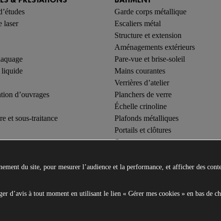
d’études
Garde corps métallique
 laser
Escaliers métal
Structure et extension
Aménagements extérieurs
aquage
Pare-vue et brise-soleil
 liquide
Mains courantes
Verrières d’atelier
tion d’ouvrages
Planchers de verre
Échelle crinoline
re et sous-traitance
Plafonds métalliques
Portails et clôtures
Ouvertures
Mobilier urbain
Mobilier intérieur et extérieur
nnement du site, pour mesurer l’audience et la performance, et afficher des con
r d’avis à tout moment en utilisant le lien « Gérer mes cookies » en bas de c
and
ges