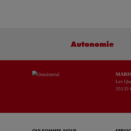
Autonomie
MARI
Les Qua
35135 
QUI SOMMES-NOUS
SERVIC