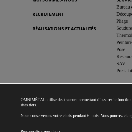
Bureau 
RECRUTEMENT
Découpe
Pliage
Soudure
RÉALISATIONS ET ACTUALITÉS
Thermol
Peinture
Pose
Restaura
SAV
Prestatai
OMNIMÉTAL
utilise des traceurs permettant d’assurer le fonctio
sites tiers.
Nous conserverons votre choix pendant 6 mois. Vous pourrez change
Entreprise de metallerie-serrurerie dans le Gr
Ouest. Conception, fabrication et pose d’ouvra
Personnaliser mes choix