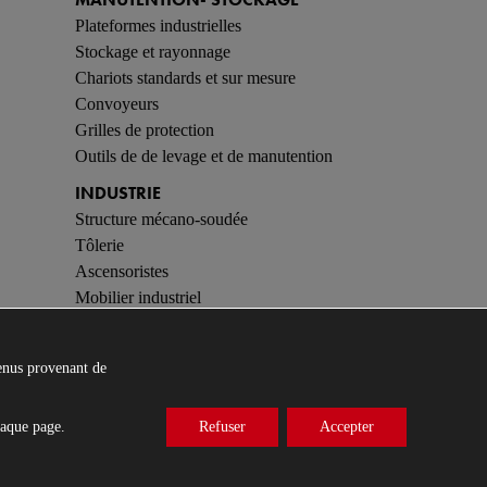
Plateformes industrielles
Stockage et rayonnage
Chariots standards et sur mesure
Convoyeurs
Grilles de protection
Outils de de levage et de manutention
INDUSTRIE
Structure mécano-soudée
Tôlerie
Ascensoristes
Mobilier industriel
CONTACT
tenus provenant de
haque page.
Refuser
Accepter
© 2026 OMNIMETAL Tous droits réservés