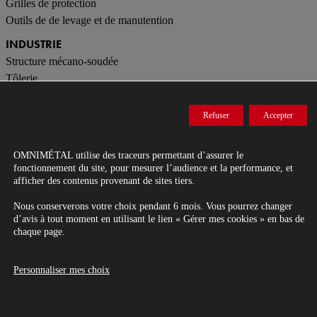
Grilles de protection
Outils de de levage et de manutention
INDUSTRIE
Structure mécano-soudée
Tôlerie
Ascensoristes
Mobilier industriel
Refuser
Accepter
OMNIMÉTAL
utilise des traceurs permettant d’assurer le
CONTACT
fonctionnement du site, pour mesurer l’audience et la performance, et
afficher des contenus provenant de sites tiers.
Nous conserverons votre choix pendant 6 mois. Vous pourrez changer
Entreprise de metallerie-serrurerie dans le Grand Ouest.
d’avis à tout moment en utilisant le lien « Gérer mes cookies » en bas de
chaque page.
Conception, fabrication et pose d’ouvrages métalliques.
© 2026 OMNIMETAL Tous droits réservés
Personnaliser mes choix
Mentions légales
-
Gestion des données personnelles
-
Gérer mes cookies
-
Réalisation Agence de communication Nantes B17