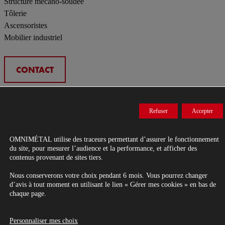
Structure mécano-soudée
Tôlerie
Ascensoristes
Mobilier industriel
CONTACT
Entreprise de metallerie-serrurerie dans le Grand Ouest.
Refuser
Accepter
Conception, fabrication et pose d’ouvrages métalliques.
OMNIMÉTAL
utilise des traceurs permettant d’assurer le fonctionnement
© 2026 OMNIMETAL Tous droits réservés
du site, pour mesurer l’audience et la performance, et afficher des
Mentions légales
-
Gestion des données personnelles
-
Gérer mes cookies
-
contenus provenant de sites tiers.
Réalisation Agence de communication Nantes B17
Nous conserverons votre choix pendant 6 mois. Vous pourrez changer
d’avis à tout moment en utilisant le lien « Gérer mes cookies » en bas de
chaque page.
Personnaliser mes choix